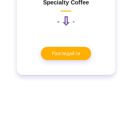
Specialty Coffee
⇩
-
-
Разгледай ги
Това, което виждаш ти