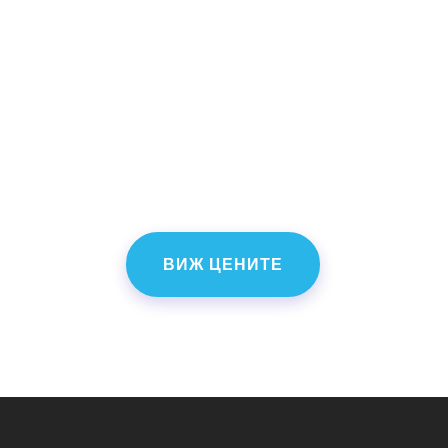
харесва? Свържи се с
нас сега и поръчай
поддръжка на социални
мрежи.
ВИЖ ЦЕНИТЕ