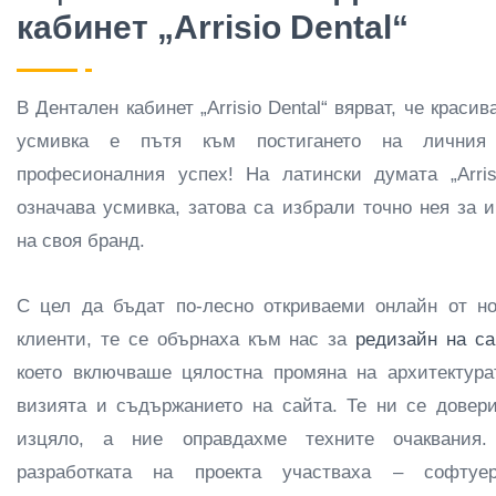
кабинет „Arrisio Dental“
В Дентален кабинет „Arrisio Dental“ вярват, че красив
усмивка е пътя към постигането на личния
професионалния успех! На латински думата „Arris
означава усмивка, затова са избрали точно нея за 
на своя бранд.
С цел да бъдат по-лесно откриваеми онлайн от н
клиенти, те се обърнаха към нас за
редизайн на са
което включваше цялостна промяна на архитектура
визията и съдържанието на сайта. Те ни се довер
изцяло, а ние оправдахме техните очаквания.
разработката на проекта участваха – софтуер