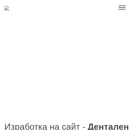
Дентален кабинет „Arrisio
Dental“
Изработка на сайт -
Дентален