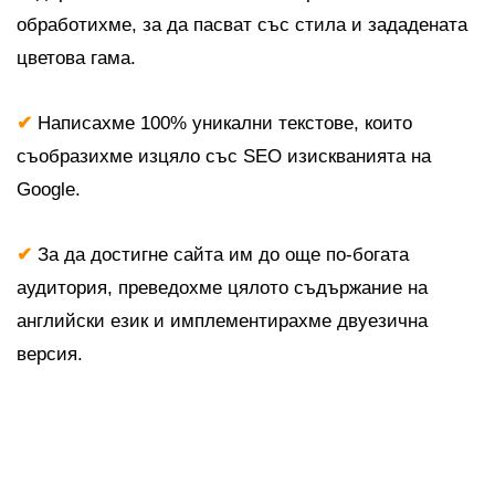
обработихме, за да пасват със стила и зададената
цветова гама.
✔
Написахме 100% уникални текстове, които
съобразихме изцяло със SEO изискванията на
Google.
✔
За да достигне сайта им до още по-богата
аудитория, преведохме цялото съдържание на
английски език и имплементирахме двуезична
версия.